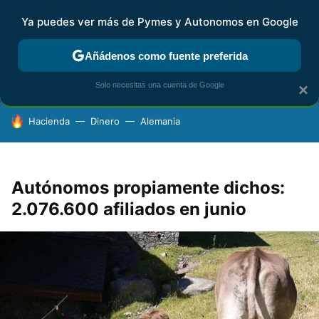
Ya puedes ver más de Pymes y Autonomos en Google
FISCALIDAD Y CONTABILIDAD
KIT DIGITAL
RENTA
AG
Añádenos como fuente preferida
Solo necesitas una cuenta de Google
×
HOY SE HABLA DE
Hacienda
Dinero
Alemania
Autónomos propiamente dichos:
2.076.600 afiliados en junio