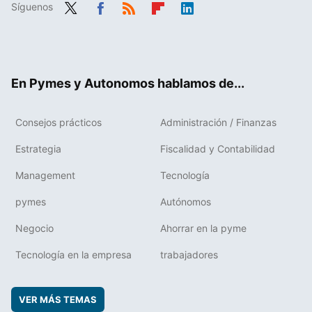
Síguenos
Twit
Fac
RSS
Flip
Link
ter
ebo
boa
edIn
ok
rd
En Pymes y Autonomos hablamos de...
Consejos prácticos
Administración / Finanzas
Estrategia
Fiscalidad y Contabilidad
Management
Tecnología
pymes
Autónomos
Negocio
Ahorrar en la pyme
Tecnología en la empresa
trabajadores
VER MÁS TEMAS