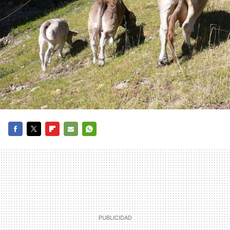
FACEBOOK
TWITTER
FLIPBOARD
E-
WHATSAPP
MAIL