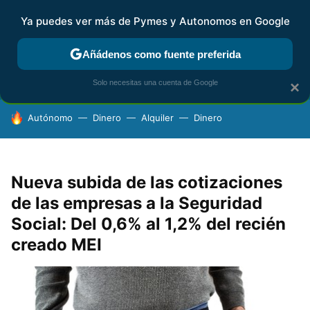
Ya puedes ver más de Pymes y Autonomos en Google
FISCALIDAD Y CONTABILIDAD
KIT DIGITAL
RENTA
AG
Añádenos como fuente preferida
Solo necesitas una cuenta de Google
×
HOY SE HABLA DE
Autónomo
Dinero
Alquiler
Dinero
Nueva subida de las cotizaciones
de las empresas a la Seguridad
Social: Del 0,6% al 1,2% del recién
creado MEI