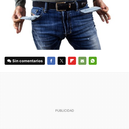
Sin comentarios
FACEBOOK
TWITTER
FLIPBOARD
E-
WHATSAPP
MAIL