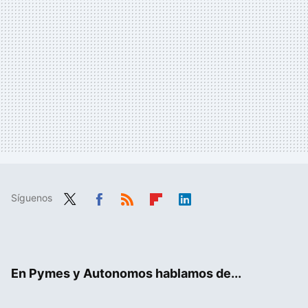
Síguenos
Twit
Fac
RSS
Flip
Link
ter
ebo
boa
edIn
ok
rd
En Pymes y Autonomos hablamos de...