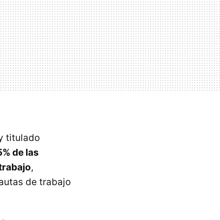
y titulado
5% de las
trabajo
,
autas de trabajo