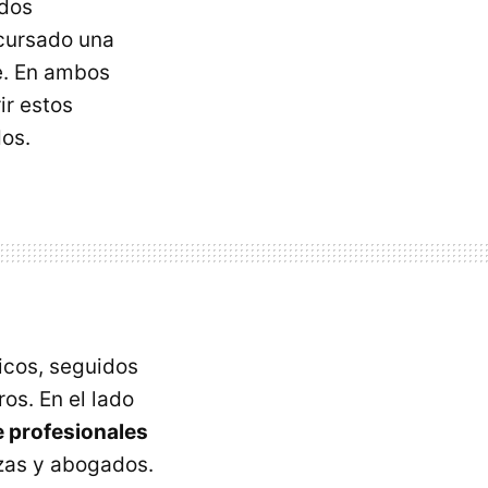
ados
 cursado una
e. En ambos
ir estos
dos.
dicos, seguidos
os. En el lado
e profesionales
nzas y abogados.