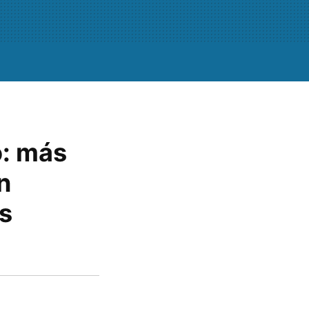
o: más
n
s