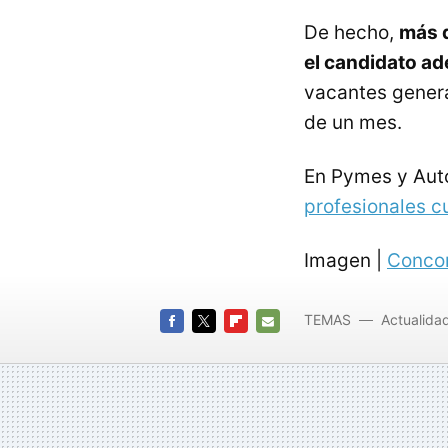
De hecho,
más 
el candidato a
vacantes genera
de un mes.
En Pymes y Au
profesionales c
Imagen |
Conco
TEMAS
Actualida
FACEBOOK
TWITTER
FLIPBOARD
E-
MAIL