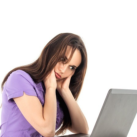
FACEBOOK
TWITTER
FLIPBOARD
E-
MAIL