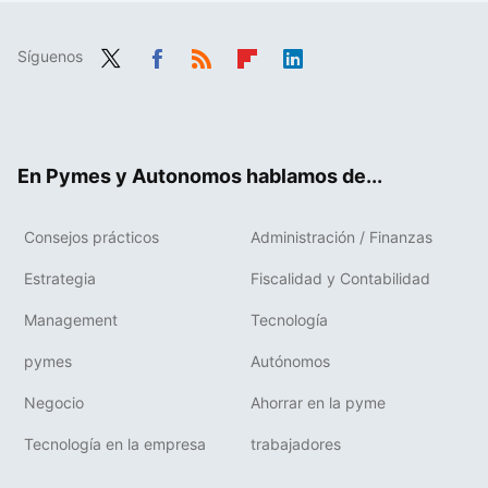
Síguenos
Twit
Fac
RSS
Flip
Link
ter
ebo
boa
edIn
ok
rd
En Pymes y Autonomos hablamos de...
Consejos prácticos
Administración / Finanzas
Estrategia
Fiscalidad y Contabilidad
Management
Tecnología
pymes
Autónomos
Negocio
Ahorrar en la pyme
Tecnología en la empresa
trabajadores