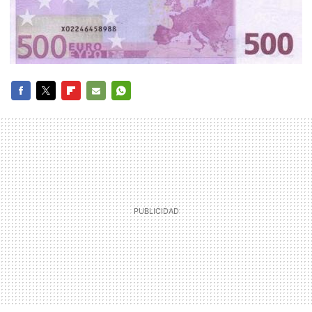
FACEBOOK
TWITTER
FLIPBOARD
E-
WHATSAPP
MAIL