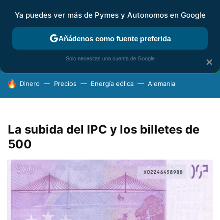
Ya puedes ver más de Pymes y Autonomos en Google
FISCALIDAD Y CONTABILIDAD
KIT DIGITAL
RENTA
AG
Añádenos como fuente preferida
Solo necesitas una cuenta de Google
×
HOY SE HABLA DE
Dinero
Precios
Energía eólica
Alemania
La subida del IPC y los billetes de
500