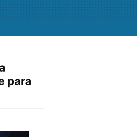
la
e para