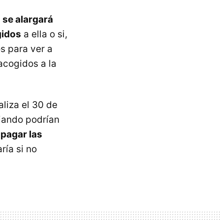
 se alargará
gidos
a ella o si,
os para ver a
acogidos a la
aliza el 30 de
ajando podrían
a
pagar las
ría si no