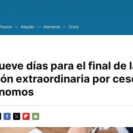
Precios
Alquiler
Alemania
Crisis
ueve días para el final de 
ón extraordinaria por ces
ónomos
FACEBOOK
TWITTER
FLIPBOARD
E-
MAIL