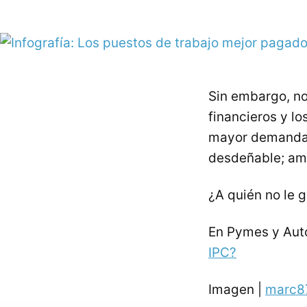
Sin embargo, no
financieros y l
mayor demanda d
desdeñable; amb
¿A quién no le 
En Pymes y Au
IPC?
Imagen |
marc8