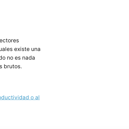
rectores
uales existe una
do no es nada
s brutos.
oductividad o al