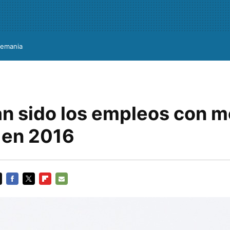
lemania
an sido los empleos con m
s en 2016
FACEBOOK
TWITTER
FLIPBOARD
E-
MAIL