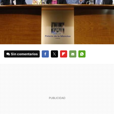
Sin comentarios
FACEBOOK
TWITTER
FLIPBOARD
E-
WHATSAPP
MAIL