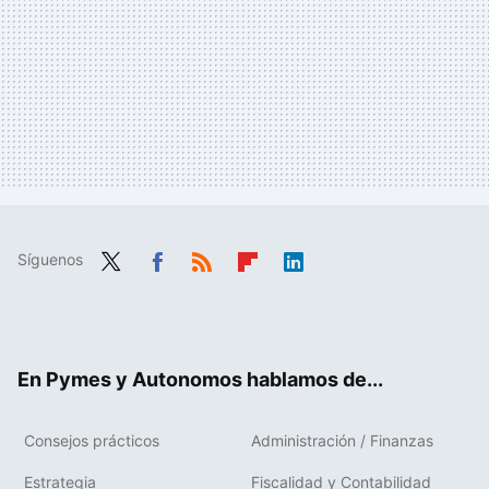
Síguenos
Twit
Fac
RSS
Flip
Link
ter
ebo
boa
edIn
ok
rd
En Pymes y Autonomos hablamos de...
Consejos prácticos
Administración / Finanzas
Estrategia
Fiscalidad y Contabilidad