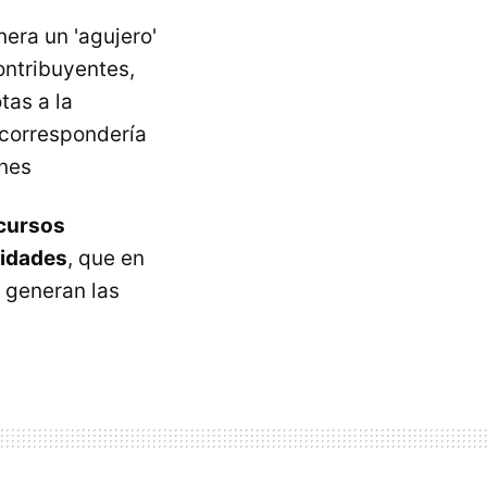
nera un 'agujero'
ontribuyentes,
tas a la
 correspondería
ones
cursos
vidades
, que en
 generan las