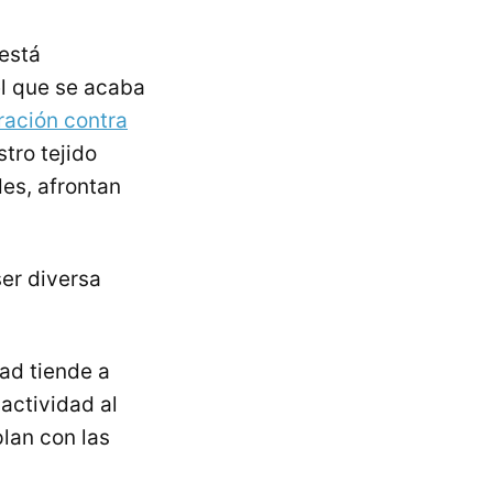
 está
l que se acaba
ración contra
tro tejido
des, afrontan
er diversa
ad tiende a
actividad al
lan con las