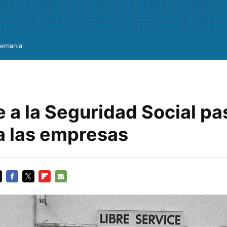
lemania
e a la Seguridad Social pa
 a las empresas
FACEBOOK
TWITTER
FLIPBOARD
E-
MAIL