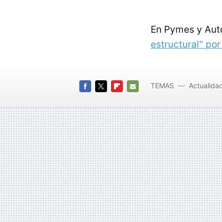
En Pymes y Au
estructural" po
TEMAS
Actualida
FACEBOOK
TWITTER
FLIPBOARD
E-
MAIL