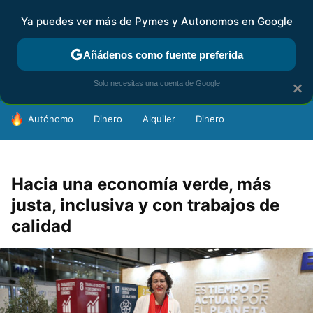
Ya puedes ver más de Pymes y Autonomos en Google
FISCALIDAD Y CONTABILIDAD
KIT DIGITAL
RENTA
AG
Añádenos como fuente preferida
Solo necesitas una cuenta de Google
×
HOY SE HABLA DE
Autónomo
Dinero
Alquiler
Dinero
Hacia una economía verde, más
justa, inclusiva y con trabajos de
calidad