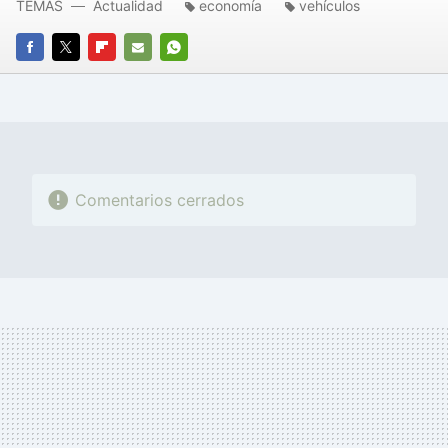
TEMAS
Actualidad
economía
vehículos
FACEBOOK
TWITTER
FLIPBOARD
E-
WHATSAPP
MAIL
Comentarios cerrados