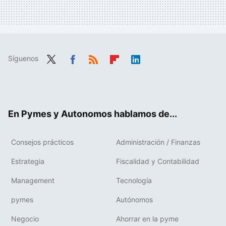
Síguenos
Twit
Fac
RSS
Flip
Link
ter
ebo
boa
edIn
ok
rd
En Pymes y Autonomos hablamos de...
Consejos prácticos
Administración / Finanzas
Estrategia
Fiscalidad y Contabilidad
Management
Tecnología
pymes
Autónomos
Negocio
Ahorrar en la pyme