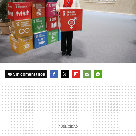
Sin comentarios
FACEBOOK
TWITTER
FLIPBOARD
E-
WHATSAPP
MAIL