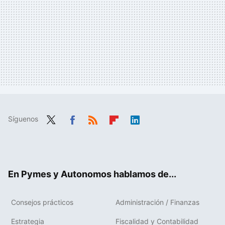
Síguenos
Twit
Fac
RSS
Flip
Link
ter
ebo
boa
edIn
ok
rd
En Pymes y Autonomos hablamos de...
Consejos prácticos
Administración / Finanzas
Estrategia
Fiscalidad y Contabilidad