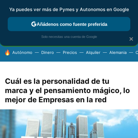
Ya puedes ver más de Pymes y Autonomos en Google
FISCALIDAD Y CONTABILIDAD
KIT DIGITAL
RENTA
AG
Añádenos como fuente preferida
Solo necesitas una cuenta de Google
×
HOY SE HABLA DE
Autónomo
Dinero
Precios
Alquiler
Alemania
C
Cuál es la personalidad de tu
marca y el pensamiento mágico, lo
mejor de Empresas en la red