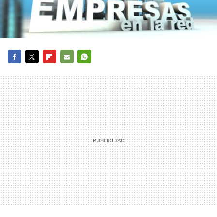
FACEBOOK
TWITTER
FLIPBOARD
E-
WHATSAPP
MAIL