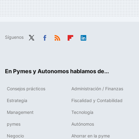
Síguenos
Twit
Fac
RSS
Flip
Link
ter
ebo
boa
edIn
ok
rd
En Pymes y Autonomos hablamos de...
Consejos prácticos
Administración / Finanzas
Estrategia
Fiscalidad y Contabilidad
Management
Tecnología
pymes
Autónomos
Negocio
Ahorrar en la pyme