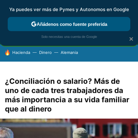
Ya puedes ver más de Pymes y Autonomos en Google
MENÚ
NUEVO
Añádenos como fuente preferida
FISCALIDAD Y CONTABILIDAD
KIT DIGITAL
RENTA
AG
Solo necesitas una cuenta de Google
×
HOY SE HABLA DE
Hacienda
Dinero
Alemania
¿Conciliación o salario? Más de
uno de cada tres trabajadores da
más importancia a su vida familiar
que al dinero