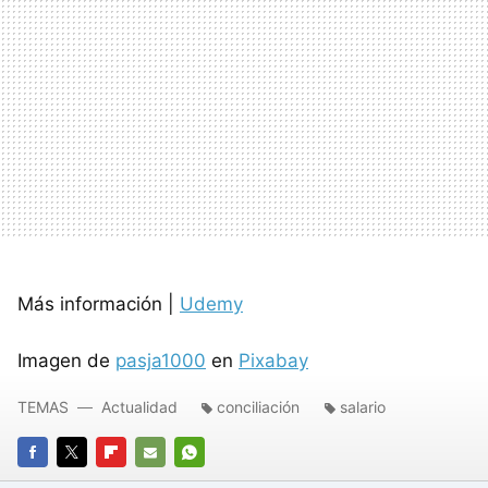
Más información |
Udemy
Imagen de
pasja1000
en
Pixabay
TEMAS
Actualidad
conciliación
salario
FACEBOOK
TWITTER
FLIPBOARD
E-
WHATSAPP