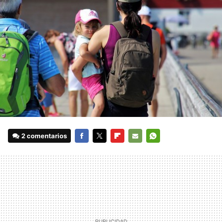
2 comentarios
FACEBOOK
TWITTER
FLIPBOARD
E-
WHATSAPP
MAIL