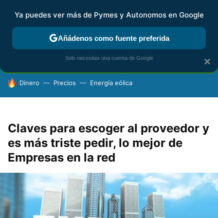
Ya puedes ver más de Pymes y Autonomos en Google
FISCALIDAD Y CONTABILIDAD
KIT DIGITAL
RENTA
AG
Añádenos como fuente preferida
Solo necesitas una cuenta de Google
×
HOY SE HABLA DE
Dinero
Precios
Energía eólica
Claves para escoger al proveedor y
es más triste pedir, lo mejor de
Empresas en la red