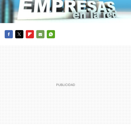
FACEBOOK
TWITTER
FLIPBOARD
E-
WHATSAPP
MAIL