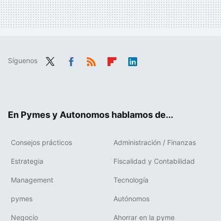
Síguenos
Twit
Fac
RSS
Flip
Link
ter
ebo
boa
edIn
ok
rd
En Pymes y Autonomos hablamos de...
Consejos prácticos
Administración / Finanzas
Estrategia
Fiscalidad y Contabilidad
Management
Tecnología
pymes
Autónomos
Negocio
Ahorrar en la pyme