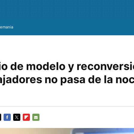
lemania
io de modelo y reconversi
ajadores no pasa de la noc
FACEBOOK
TWITTER
FLIPBOARD
E-
MAIL