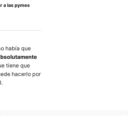
r a las pymes
e
mo había que
absolutamente
ue tiene que
uede hacerlo por
l.