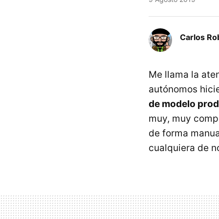
Carlos Ro
Me llama la ate
autónomos hicie
de modelo produ
muy, muy compli
de forma manual
cualquiera de n