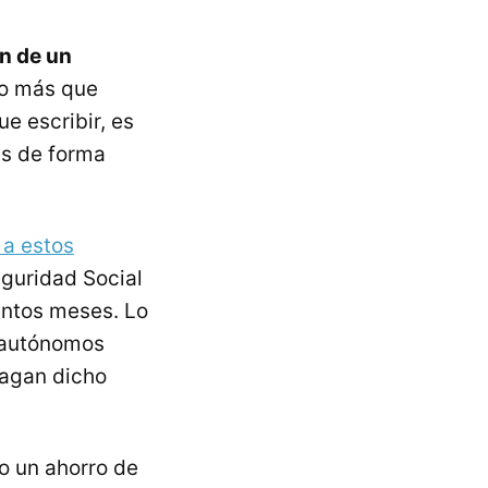
n de un
go más que
e escribir, es
as de forma
 a estos
eguridad Social
ntos meses. Lo
s autónomos
hagan dicho
o un ahorro de