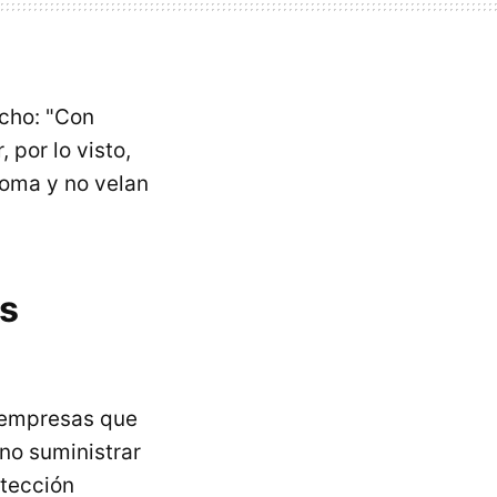
cho: "Con
 por lo visto,
roma y no velan
os
 empresas que
no suministrar
otección