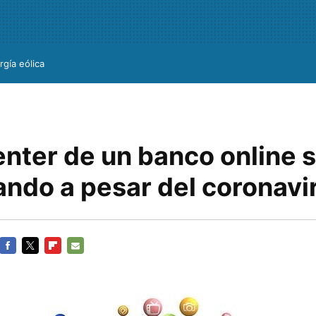
rgía eólica
center de un banco online 
ando a pesar del coronavi
FACEBOOK
TWITTER
FLIPBOARD
E-
MAIL