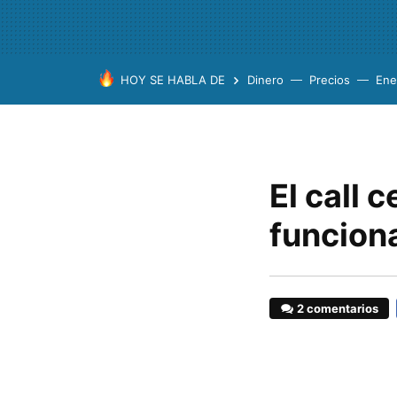
HOY SE HABLA DE
Dinero
Precios
Ene
El call 
funcion
2 comentarios