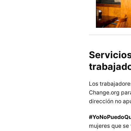
Servicios
trabajado
Los trabajadores
Change.org para
dirección no apu
#YoNoPuedoQ
mujeres que se 