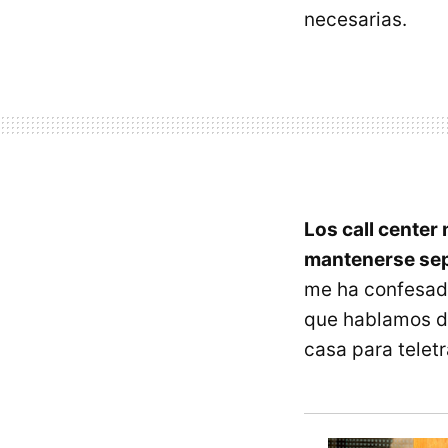
necesarias.
Los call cente
mantenerse se
me ha confesado
que hablamos 
casa para telet