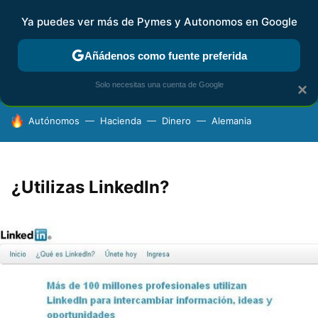
Ya puedes ver más de Pymes y Autonomos en Google
FISCALIDAD Y CONTABILIDAD
KIT DIGITAL
RENTA
AG
Añádenos como fuente preferida
Solo necesitas una cuenta de Google
×
HOY SE HABLA DE
Autónomos
Hacienda
Dinero
Alemania
¿Utilizas LinkedIn?