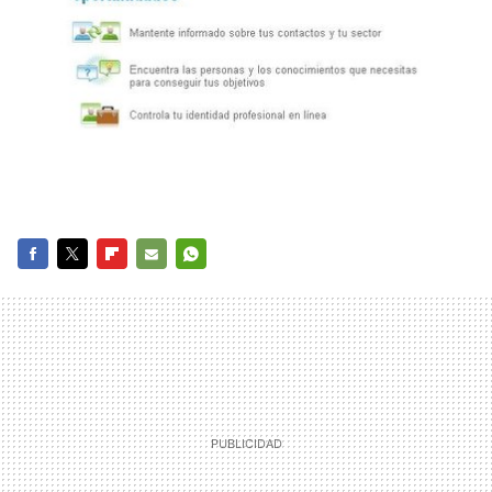
FACEBOOK
TWITTER
FLIPBOARD
E-
WHATSAPP
MAIL