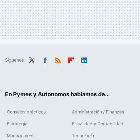
Síguenos
Twit
Fac
RSS
Flip
Link
ter
ebo
boa
edIn
ok
rd
En Pymes y Autonomos hablamos de...
Consejos prácticos
Administración / Finanzas
Estrategia
Fiscalidad y Contabilidad
Management
Tecnología