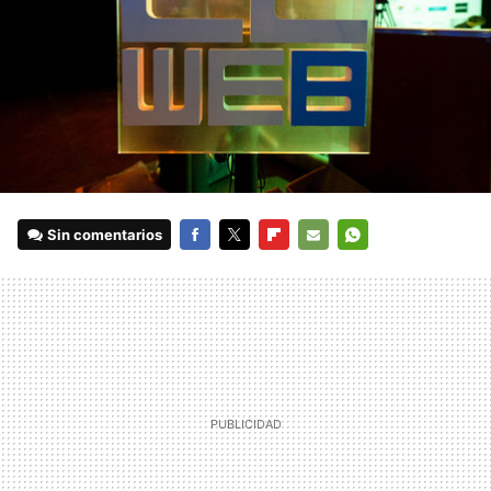
Sin comentarios
FACEBOOK
TWITTER
FLIPBOARD
E-
WHATSAPP
MAIL