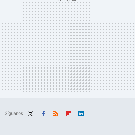
Síguenos
Twit
Fac
RSS
Flip
Link
ter
ebo
boa
edIn