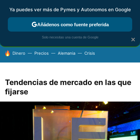
Ya puedes ver más de Pymes y Autonomos en Google
FISCALIDAD Y CONTABILIDAD
KIT DIGITAL
RENTA
AG
Añádenos como fuente preferida
Solo necesitas una cuenta de Google
×
HOY SE HABLA DE
Dinero
Precios
Alemania
Crisis
Tendencias de mercado en las que
fijarse