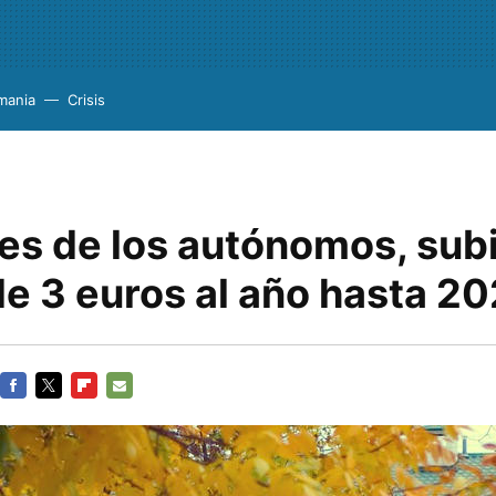
mania
Crisis
es de los autónomos, sub
e 3 euros al año hasta 2
FACEBOOK
TWITTER
FLIPBOARD
E-
MAIL