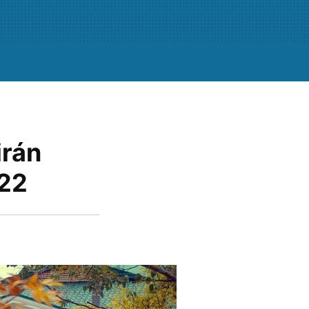
irán
022