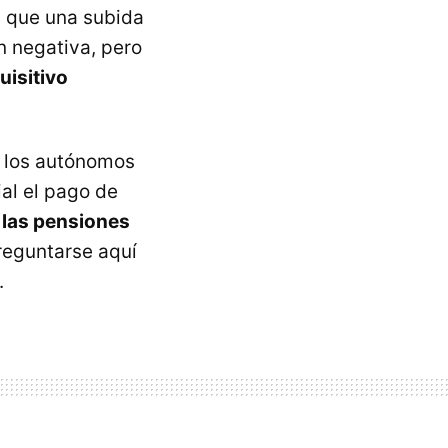
a que una subida
n negativa, pero
uisitivo
e los autónomos
al el pago de
 las pensiones
preguntarse aquí
.