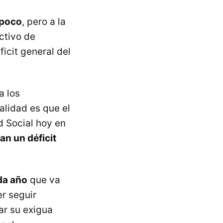
 poco
, pero a la
ctivo de
icit general del
a los
alidad es que el
d Social hoy en
an un déficit
da año
que va
r seguir
ar su exigua