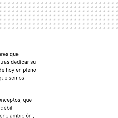
eres que
tras dedicar su
 de hoy en pleno
 que somos
onceptos, que
 débil
tiene ambición”,