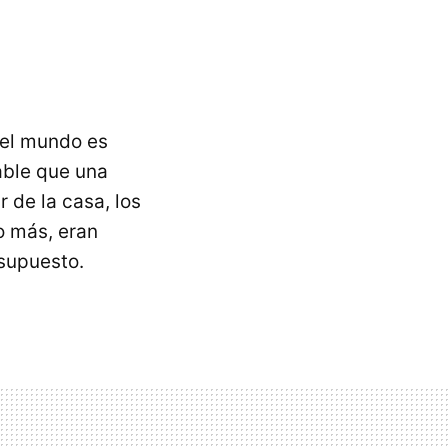
e el mundo es
able que una
 de la casa, los
o más, eran
 supuesto.