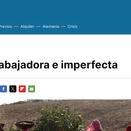
Precios
Alquiler
Alemania
Crisis
rabajadora e imperfecta
FACEBOOK
TWITTER
FLIPBOARD
E-
MAIL