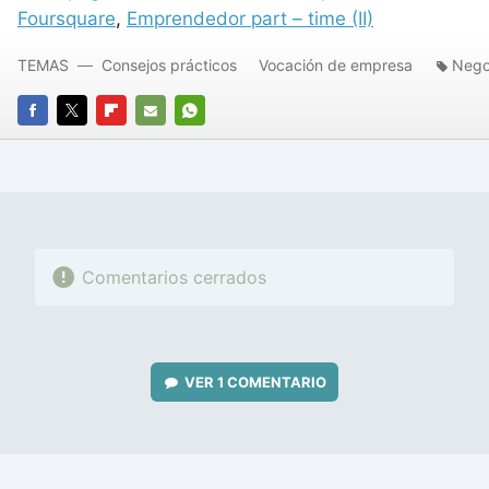
Foursquare
,
Emprendedor part – time (II)
TEMAS
Consejos prácticos
Vocación de empresa
Nego
FACEBOOK
TWITTER
FLIPBOARD
E-
WHATSAPP
MAIL
Comentarios cerrados
VER
1 COMENTARIO