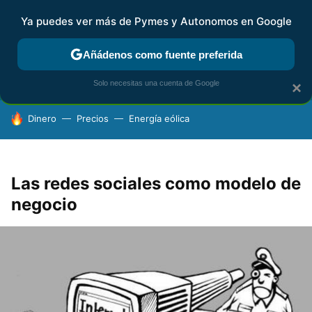
Ya puedes ver más de Pymes y Autonomos en Google
FISCALIDAD Y CONTABILIDAD
KIT DIGITAL
RENTA
AG
Añádenos como fuente preferida
Solo necesitas una cuenta de Google
×
HOY SE HABLA DE
Dinero
Precios
Energía eólica
Las redes sociales como modelo de
negocio