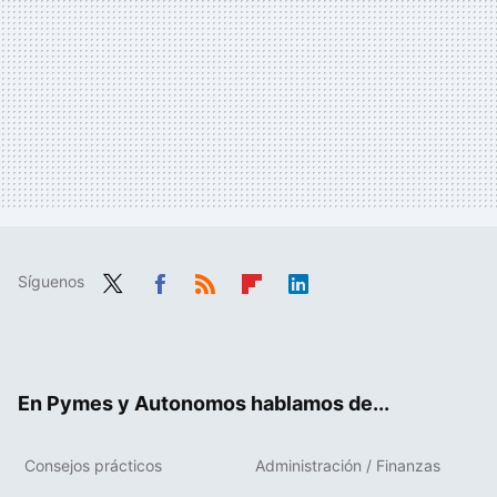
Síguenos
Twit
Fac
RSS
Flip
Link
ter
ebo
boa
edIn
ok
rd
En Pymes y Autonomos hablamos de...
Consejos prácticos
Administración / Finanzas