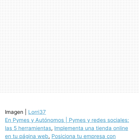
Imagen |
Lorri37
En Pymes y Autónomos |
Pymes y redes sociales:
las 5 herramientas
,
Implementa una tienda online
en tu página web
,
Posiciona tu empresa con