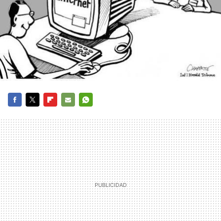
FACEBOOK
TWITTER
FLIPBOARD
E-
WHATSAPP
MAIL