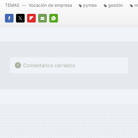
TEMAS
Vocación de empresa
pymes
gestión
m
FACEBOOK
TWITTER
FLIPBOARD
E-
WHATSAPP
MAIL
Comentarios cerrados