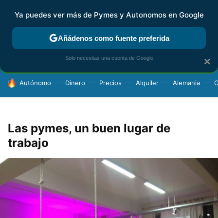
Ya puedes ver más de Pymes y Autonomos en Google
FISCALIDAD Y CONTABILIDAD
KIT DIGITAL
RENTA
AG
Añádenos como fuente preferida
Solo necesitas una cuenta de Google
×
HOY SE HABLA DE
Autónomo
Dinero
Precios
Alquiler
Alemania
C
Las pymes, un buen lugar de
trabajo