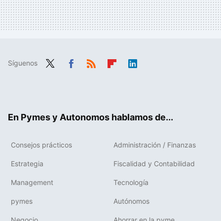
Síguenos
Twit
Fac
RSS
Flip
Link
ter
ebo
boa
edIn
ok
rd
En Pymes y Autonomos hablamos de...
Consejos prácticos
Administración / Finanzas
Estrategia
Fiscalidad y Contabilidad
Management
Tecnología
pymes
Autónomos
Negocio
Ahorrar en la pyme