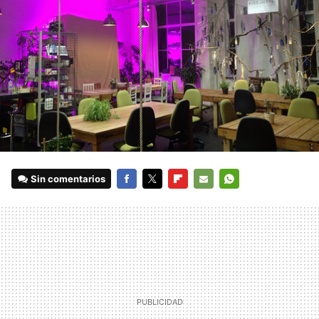
Sin comentarios
FACEBOOK
TWITTER
FLIPBOARD
E-
WHATSAPP
MAIL