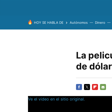
HOY SE HABLA DE
Autónomos
Dinero
La pelic
de dóla
FACEBOOK
TWITTER
FLIPBOARD
E-
Ve el video en el sitio original.
MAIL