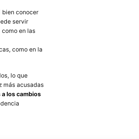
i bien conocer
uede servir
e como en las
cas, como en la
os, lo que
vez más acusadas
s a los cambios
udencia