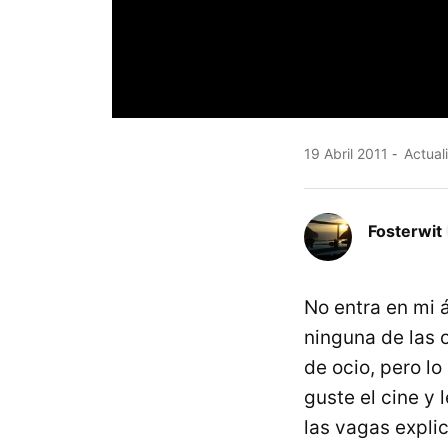
19 Abril 2011
Actuali
Fosterwit
No entra en mi á
ninguna de las 
de ocio, pero l
guste el cine y 
las vagas explic