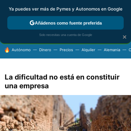
Ya puedes ver más de Pymes y Autonomos en Google
FISCALIDAD Y CONTABILIDAD
KIT DIGITAL
RENTA
AG
Añádenos como fuente preferida
Solo necesitas una cuenta de Google
×
HOY SE HABLA DE
Autónomo
Dinero
Precios
Alquiler
Alemania
C
La dificultad no está en constituir
una empresa