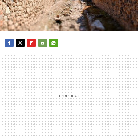
FACEBOOK
TWITTER
FLIPBOARD
E-
WHATSAPP
MAIL