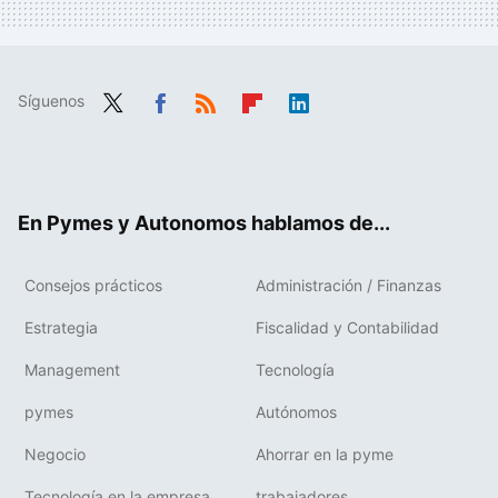
Síguenos
Twit
Fac
RSS
Flip
Link
ter
ebo
boa
edIn
ok
rd
En Pymes y Autonomos hablamos de...
Consejos prácticos
Administración / Finanzas
Estrategia
Fiscalidad y Contabilidad
Management
Tecnología
pymes
Autónomos
Negocio
Ahorrar en la pyme
Tecnología en la empresa
trabajadores