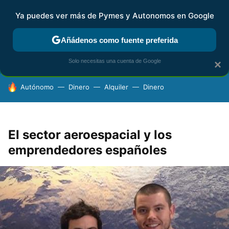
Ya puedes ver más de Pymes y Autonomos en Google
FISCALIDAD Y CONTABILIDAD
KIT DIGITAL
RENTA
AG
Añádenos como fuente preferida
Solo necesitas una cuenta de Google
×
HOY SE HABLA DE
Autónomo
Dinero
Alquiler
Dinero
El sector aeroespacial y los
emprendedores españoles