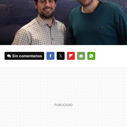
Sin comentarios
FACEBOOK
TWITTER
FLIPBOARD
E-
WHATSAPP
MAIL