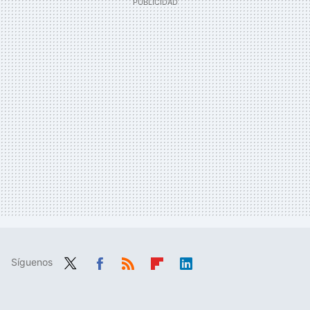
Síguenos
Twit
Fac
RSS
Flip
Link
ter
ebo
boa
edIn