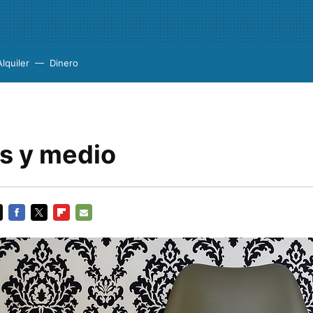
Alquiler
Dinero
es y medio
FACEBOOK
TWITTER
FLIPBOARD
E-
MAIL