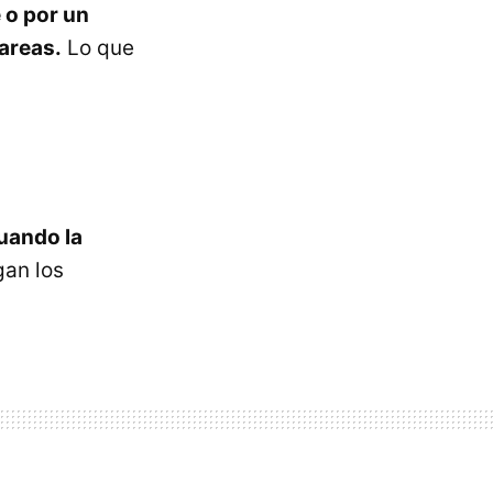
 o por un
tareas.
Lo que
cuando la
gan los