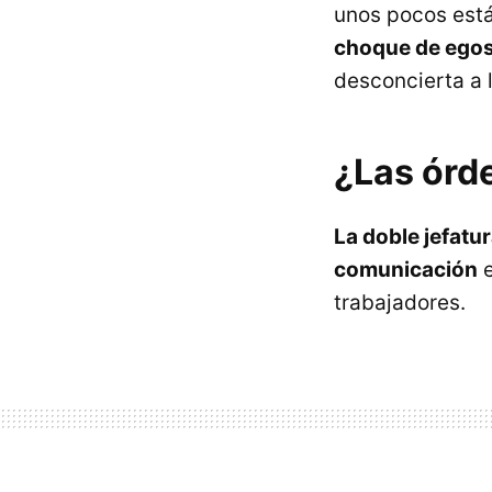
unos pocos est
choque de egos,
desconcierta a l
¿Las órd
La doble jefatu
comunicación
e
trabajadores.