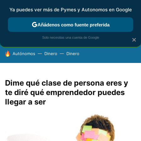
Ya puedes ver más de Pymes y Autonomos en Google
FISCALIDAD Y CONTABILIDAD
KIT DIGITAL
RENTA
AG
Añádenos como fuente preferida
Solo necesitas una cuenta de Google
×
HOY SE HABLA DE
Autónomos
Dinero
Dinero
Dime qué clase de persona eres y
te diré qué emprendedor puedes
llegar a ser