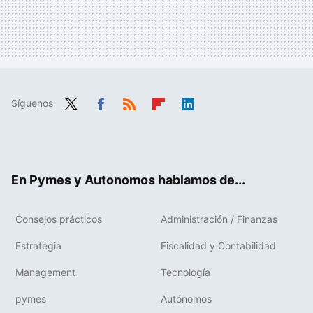
Síguenos
Twit
Fac
RSS
Flip
Link
ter
ebo
boa
edIn
ok
rd
En Pymes y Autonomos hablamos de...
Consejos prácticos
Administración / Finanzas
Estrategia
Fiscalidad y Contabilidad
Management
Tecnología
pymes
Autónomos