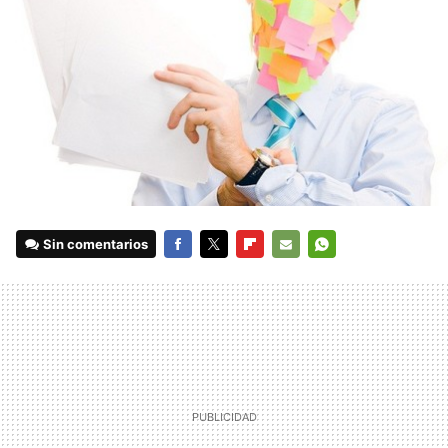
Sin comentarios
FACEBOOK
TWITTER
FLIPBOARD
E-
WHATSAPP
MAIL