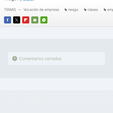
TEMAS
Vocación de empresa
riesgo
clases
em
FACEBOOK
TWITTER
FLIPBOARD
E-
WHATSAPP
MAIL
Comentarios cerrados