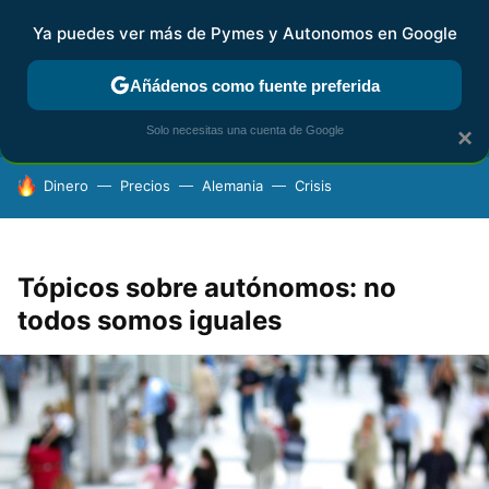
Ya puedes ver más de Pymes y Autonomos en Google
FISCALIDAD Y CONTABILIDAD
KIT DIGITAL
RENTA
AG
Añádenos como fuente preferida
Solo necesitas una cuenta de Google
×
HOY SE HABLA DE
Dinero
Precios
Alemania
Crisis
Tópicos sobre autónomos: no
todos somos iguales