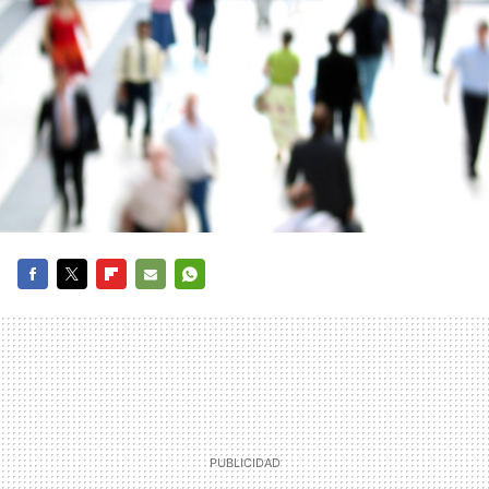
FACEBOOK
TWITTER
FLIPBOARD
E-
WHATSAPP
MAIL