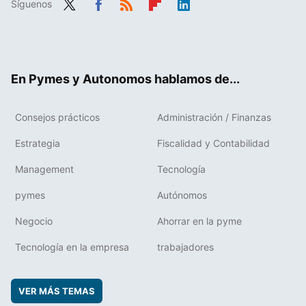
Síguenos
Twit
Fac
RSS
Flip
Link
ter
ebo
boa
edIn
ok
rd
En Pymes y Autonomos hablamos de...
Consejos prácticos
Administración / Finanzas
Estrategia
Fiscalidad y Contabilidad
Management
Tecnología
pymes
Autónomos
Negocio
Ahorrar en la pyme
Tecnología en la empresa
trabajadores
VER MÁS TEMAS