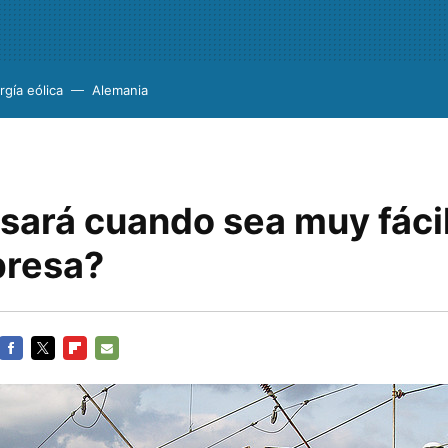
rgía eólica
Alemania
sará cuando sea muy fácil
presa?
FACEBOOK
TWITTER
FLIPBOARD
E-
MAIL