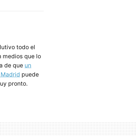
utivo todo el
n medios que lo
cia de que
un
n Madrid
puede
muy pronto.