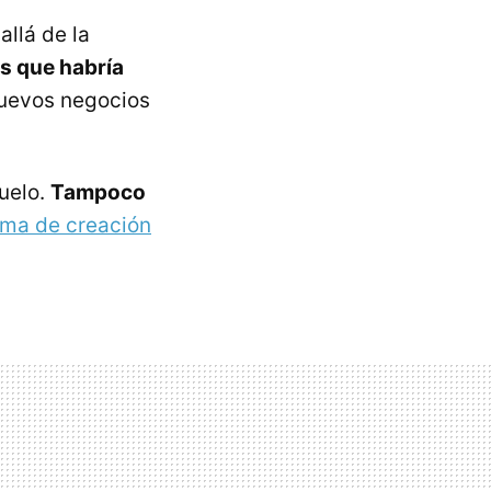
llá de la
os que habría
nuevos negocios
uelo.
Tampoco
ema de creación