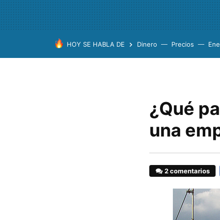
HOY SE HABLA DE
Dinero
Precios
Ene
¿Qué pa
una em
2 comentarios