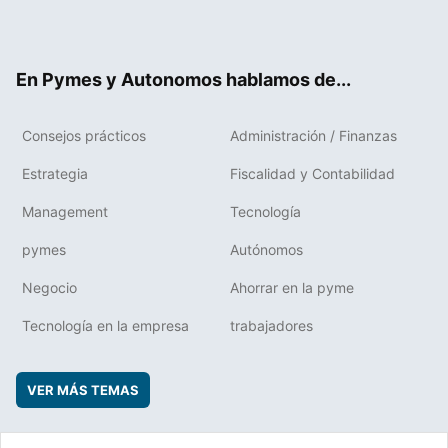
Twit
Fac
RSS
Flip
Link
ter
ebo
boa
edIn
ok
rd
En Pymes y Autonomos hablamos de...
Consejos prácticos
Administración / Finanzas
Estrategia
Fiscalidad y Contabilidad
Management
Tecnología
pymes
Autónomos
Negocio
Ahorrar en la pyme
Tecnología en la empresa
trabajadores
VER MÁS TEMAS