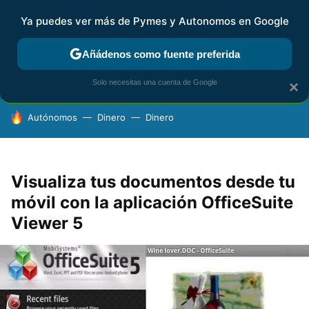
Ya puedes ver más de Pymes y Autonomos en Google
FISCALIDAD Y CONTABILIDAD
KIT DIGITAL
RENTA
AG
Añádenos como fuente preferida
Solo necesitas una cuenta de Google
×
HOY SE HABLA DE
Autónomos
Dinero
Dinero
Visualiza tus documentos desde tu
móvil con la aplicación OfficeSuite
Viewer 5