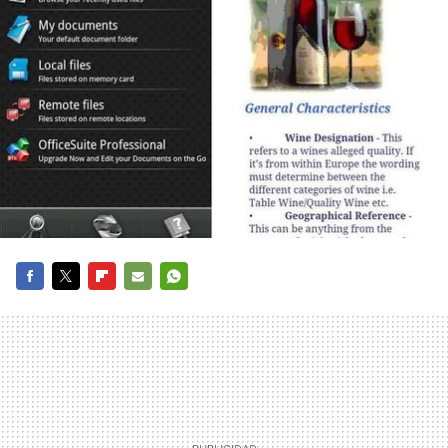
FACEBOOK
TWITTER
FLIPBOARD
E-
WHATSAPP
MAIL