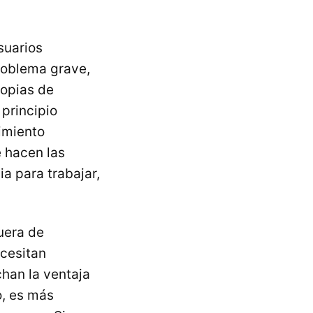
suarios
problema grave,
copias de
 principio
imiento
e hacen las
a para trabajar,
fuera de
ecesitan
chan la ventaja
o, es más