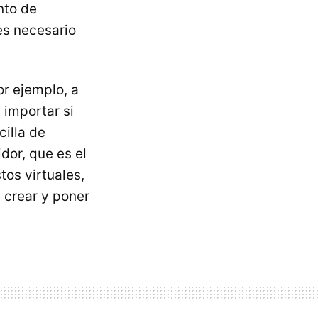
nto de
es necesario
or ejemplo, a
 importar si
illa de
dor, que es el
os virtuales,
 crear y poner