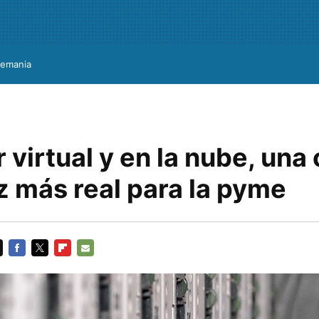
lemania
 virtual y en la nube, una
z más real para la pyme
FACEBOOK
TWITTER
FLIPBOARD
E-
MAIL