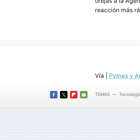
orejas a la Age
reacción más rá
Vía |
Pymes y A
TEMAS
Tecnologí
FACEBOOK
TWITTER
FLIPBOARD
E-
MAIL