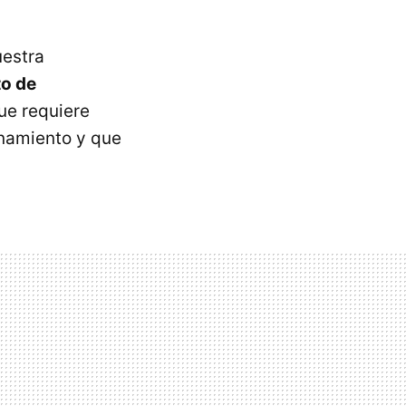
uestra
to de
que requiere
onamiento y que