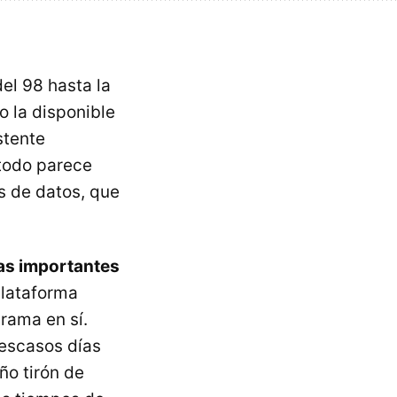
del 98 hasta la
o la disponible
stente
 todo parece
s de datos, que
as importantes
plataforma
rama en sí.
 escasos días
ño tirón de