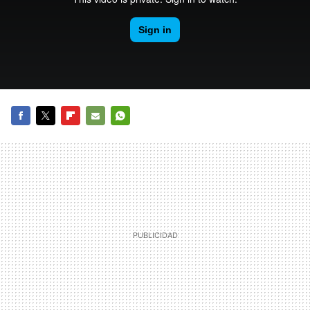
FACEBOOK
TWITTER
FLIPBOARD
E-
WHATSAPP
MAIL