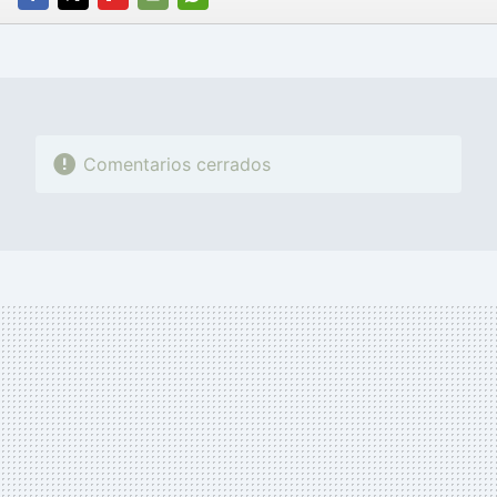
FACEBOOK
TWITTER
FLIPBOARD
E-
WHATSAPP
MAIL
Comentarios cerrados