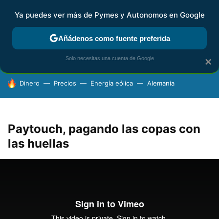
Ya puedes ver más de Pymes y Autonomos en Google
FISCALIDAD Y CONTABILIDAD
KIT DIGITAL
RENTA
AG
Añádenos como fuente preferida
Solo necesitas una cuenta de Google
×
HOY SE HABLA DE
Dinero
Precios
Energía eólica
Alemania
Paytouch, pagando las copas con
las huellas