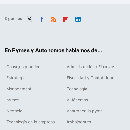
Síguenos
Twit
Fac
RSS
Flip
Link
ter
ebo
boa
edIn
ok
rd
En Pymes y Autonomos hablamos de...
Consejos prácticos
Administración / Finanzas
Estrategia
Fiscalidad y Contabilidad
Management
Tecnología
pymes
Autónomos
Negocio
Ahorrar en la pyme
Tecnología en la empresa
trabajadores