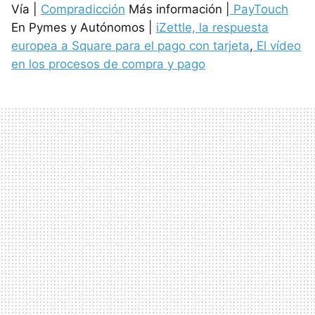
Vía |
Compradicción
Más información |
PayTouch
En Pymes y Autónomos |
iZettle, la respuesta
europea a Square para el pago con tarjeta
,
El vídeo
en los procesos de compra y pago