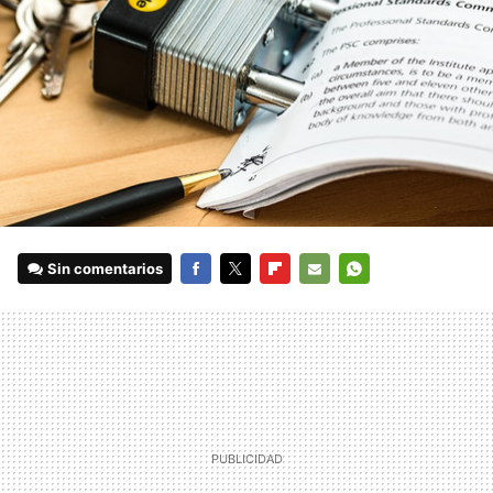
Sin comentarios
FACEBOOK
TWITTER
FLIPBOARD
E-
WHATSAPP
MAIL