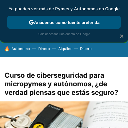
Ya puedes ver más de Pymes y Autonomos en Google
FISCALIDAD Y CONTABILIDAD
KIT DIGITAL
RENTA
AG
Añádenos como fuente preferida
Solo necesitas una cuenta de Google
×
HOY SE HABLA DE
Autónomo
Dinero
Alquiler
Dinero
Curso de ciberseguridad para
micropymes y autónomos, ¿de
verdad piensas que estás seguro?