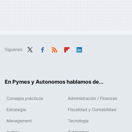
Síguenos
Twit
Fac
RSS
Flip
Link
ter
ebo
boa
edIn
ok
rd
En Pymes y Autonomos hablamos de...
Consejos prácticos
Administración / Finanzas
Estrategia
Fiscalidad y Contabilidad
Management
Tecnología
pymes
Autónomos