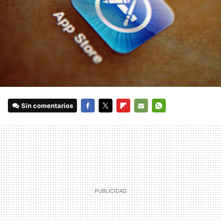
Sin comentarios
FACEBOOK
TWITTER
FLIPBOARD
E-
WHATSAPP
MAIL