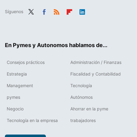
Síguenos
Twit
Fac
RSS
Flip
Link
ter
ebo
boa
edIn
ok
rd
En Pymes y Autonomos hablamos de...
Consejos prácticos
Administración / Finanzas
Estrategia
Fiscalidad y Contabilidad
Management
Tecnología
pymes
Autónomos
Negocio
Ahorrar en la pyme
Tecnología en la empresa
trabajadores