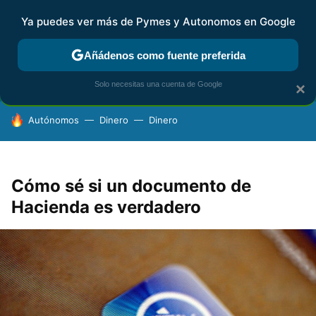
Ya puedes ver más de Pymes y Autonomos en Google
FISCALIDAD Y CONTABILIDAD
KIT DIGITAL
RENTA
AG
Añádenos como fuente preferida
Solo necesitas una cuenta de Google
×
HOY SE HABLA DE
Autónomos
Dinero
Dinero
Cómo sé si un documento de
Hacienda es verdadero