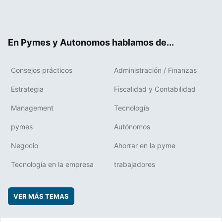
Twit
Fac
RSS
Flip
Link
ter
ebo
boa
edIn
ok
rd
En Pymes y Autonomos hablamos de...
Consejos prácticos
Administración / Finanzas
Estrategia
Fiscalidad y Contabilidad
Management
Tecnología
pymes
Autónomos
Negocio
Ahorrar en la pyme
Tecnología en la empresa
trabajadores
VER MÁS TEMAS