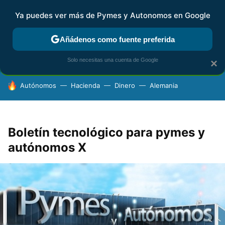
Ya puedes ver más de Pymes y Autonomos en Google
FISCALIDAD Y CONTABILIDAD
KIT DIGITAL
RENTA
AG
Añádenos como fuente preferida
Solo necesitas una cuenta de Google
×
HOY SE HABLA DE
Autónomos
Hacienda
Dinero
Alemania
Boletín tecnológico para pymes y
autónomos X