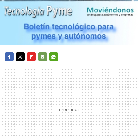
FACEBOOK
TWITTER
FLIPBOARD
E-
WHATSAPP
MAIL