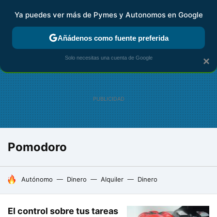
Ya puedes ver más de Pymes y Autonomos en Google
FISCALIDAD Y CONTABILIDAD
KIT DIGITAL
RENTA
AG
Añádenos como fuente preferida
Solo necesitas una cuenta de Google
×
Pomodoro
HOY SE HABLA DE
Autónomo
Dinero
Alquiler
Dinero
El control sobre tus tareas