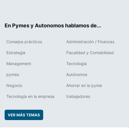
Twit
Fac
RSS
Flip
Link
ter
ebo
boa
edIn
ok
rd
En Pymes y Autonomos hablamos de...
Consejos prácticos
Administración / Finanzas
Estrategia
Fiscalidad y Contabilidad
Management
Tecnología
pymes
Autónomos
Negocio
Ahorrar en la pyme
Tecnología en la empresa
trabajadores
VER MÁS TEMAS