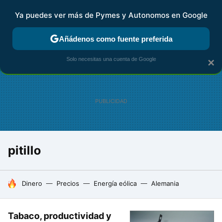
Ya puedes ver más de Pymes y Autonomos en Google
FISCALIDAD Y CONTABILIDAD
KIT DIGITAL
RENTA
AG
Añádenos como fuente preferida
Solo necesitas una cuenta de Google
×
pitillo
HOY SE HABLA DE
Dinero
Precios
Energía eólica
Alemania
Tabaco, productividad y