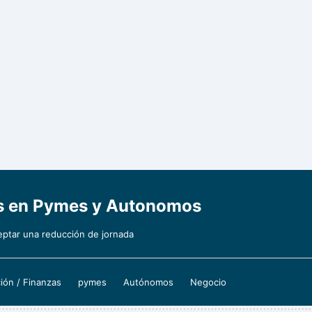
os en Pymes y Autonomos
eptar una reducción de jornada
ión / Finanzas
pymes
Autónomos
Negocio