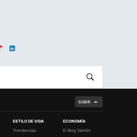
ip
Link
oa
edIn
d
BUSCAR
SUBIR
ESTILO DE VIDA
ECONOMÍA
Trendencias
El Blog Salmón