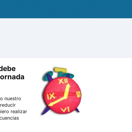
 debe
jornada
do nuestro
 reducir
iero realizar
cuencias