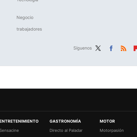
Negocio
trabajadores
Síguenos
Twit
Fac
RSS
Fl
ter
ebo
b
ok
r
ENTRETENIMIENTO
GASTRONOMÍA
MOTOR
Sensacine
Directo al Paladar
Motorpasión