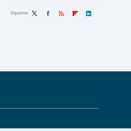
Síguenos
Twit
Fac
RSS
Flip
Link
ter
ebo
boa
edIn
ok
rd