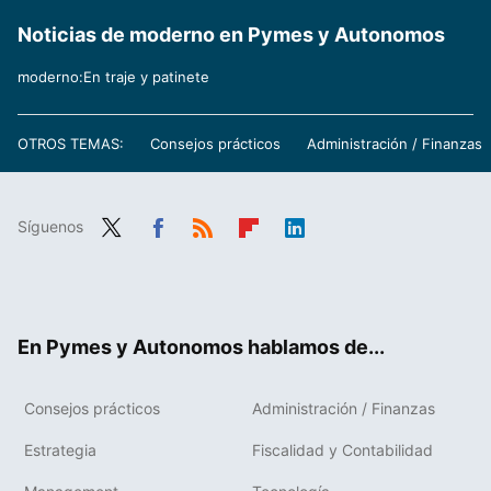
Noticias de moderno en Pymes y Autonomos
moderno:En traje y patinete
OTROS TEMAS:
Consejos prácticos
Administración / Finanzas
Síguenos
Twit
Fac
RSS
Flip
Link
ter
ebo
boa
edIn
ok
rd
En Pymes y Autonomos hablamos de...
Consejos prácticos
Administración / Finanzas
Estrategia
Fiscalidad y Contabilidad