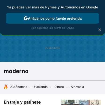
Ya puedes ver más de Pymes y Autonomos en Google
FISCALIDAD Y CONTABILIDAD
KIT DIGITAL
RENTA
AG
Añádenos como fuente preferida
Solo necesitas una cuenta de Google
×
moderno
HOY SE HABLA DE
Autónomos
Hacienda
Dinero
Alemania
En traje y patinete