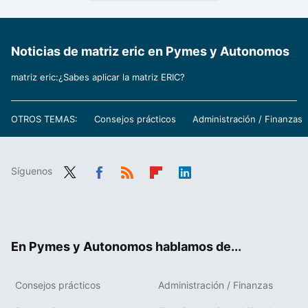
Noticias de matriz eric en Pymes y Autonomos
matriz eric:¿Sabes aplicar la matriz ERIC?
OTROS TEMAS:
Consejos prácticos
Administración / Finanzas
Síguenos
Twit
Fac
RSS
Flip
Link
ter
ebo
boa
edIn
ok
rd
En Pymes y Autonomos hablamos de...
Consejos prácticos
Administración / Finanzas