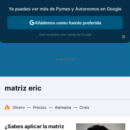
Ya puedes ver más de Pymes y Autonomos en Google
MENÚ
NUEVO
Añádenos como fuente preferida
FISCALIDAD Y CONTABILIDAD
KIT DIGITAL
RENTA
AG
Solo necesitas una cuenta de Google
×
matriz eric
HOY SE HABLA DE
Dinero
Precios
Alemania
Crisis
¿Sabes aplicar la matriz