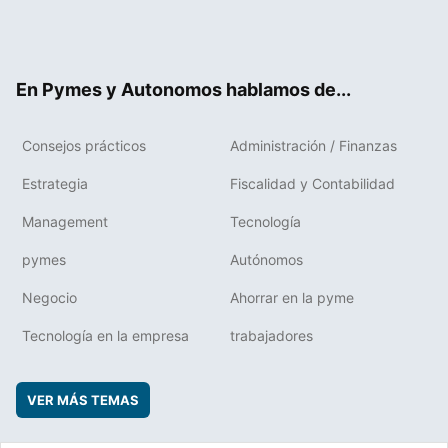
Twit
Fac
RSS
Flip
Link
ter
ebo
boa
edIn
ok
rd
En Pymes y Autonomos hablamos de...
Consejos prácticos
Administración / Finanzas
Estrategia
Fiscalidad y Contabilidad
Management
Tecnología
pymes
Autónomos
Negocio
Ahorrar en la pyme
Tecnología en la empresa
trabajadores
VER MÁS TEMAS