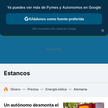
Ya puedes ver más de Pymes y Autonomos en Google
FISCALIDAD Y CONTABILIDAD
KIT DIGITAL
RENTA
AG
Añádenos como fuente preferida
Solo necesitas una cuenta de Google
×
Estancos
HOY SE HABLA DE
Dinero
Precios
Energía eólica
Alemania
Un autónomo desmonta el