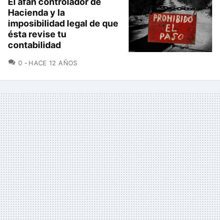
El afán controlador de
Hacienda y la
imposibilidad legal de que
ésta revise tu
contabilidad
COMENTARIOS
0
HACE 12 AÑOS