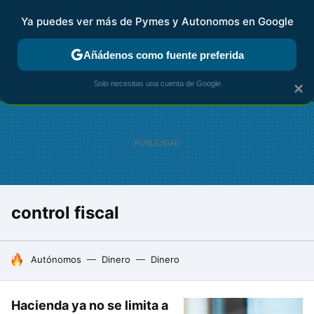
Ya puedes ver más de Pymes y Autonomos en Google
MENÚ
NUEVO
Añádenos como fuente preferida
FISCALIDAD Y CONTABILIDAD
KIT DIGITAL
RENTA
AG
Solo necesitas una cuenta de Google
×
control fiscal
HOY SE HABLA DE
Autónomos
Dinero
Dinero
Hacienda ya no se limita a