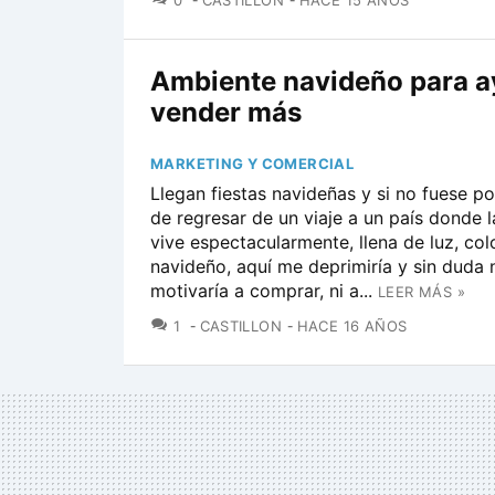
0
CASTILLON
HACE 15 AÑOS
Ambiente navideño para a
vender más
MARKETING Y COMERCIAL
Llegan fiestas navideñas y si no fuese 
de regresar de un viaje a un país donde 
vive espectacularmente, llena de luz, colo
navideño, aquí me deprimiría y sin duda
motivaría a comprar, ni a...
LEER MÁS »
COMENTARIOS
1
CASTILLON
HACE 16 AÑOS