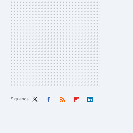
Síguenos
Twit
Fac
RSS
Flip
Link
ter
ebo
boa
edIn
ok
rd