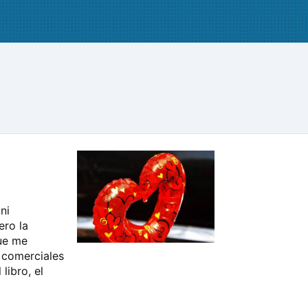
ni
ero la
ue me
 comerciales
libro, el