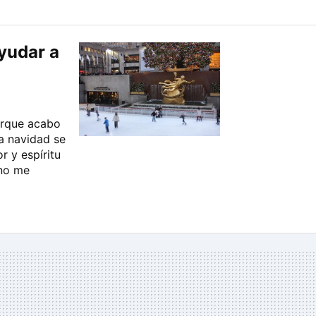
yudar a
porque acabo
la navidad se
r y espíritu
 no me