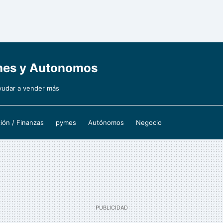
ymes y Autonomos
yudar a vender más
ión / Finanzas
pymes
Autónomos
Negocio