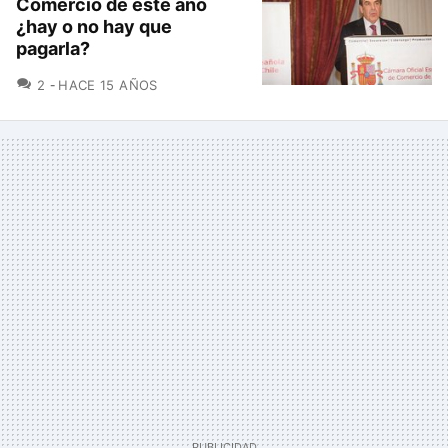
Comercio de este año
¿hay o no hay que
pagarla?
COMENTARIOS
2
HACE 15 AÑOS