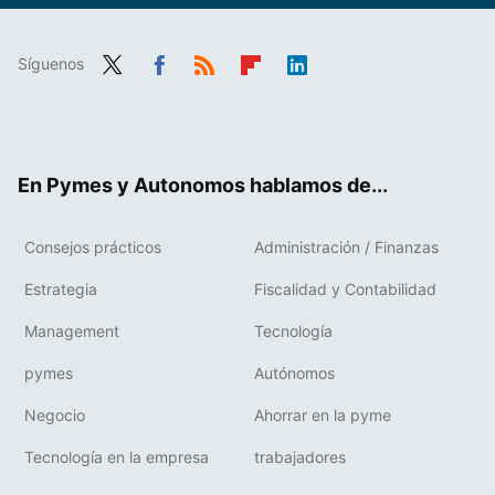
Síguenos
Twit
Fac
RSS
Flip
Link
ter
ebo
boa
edIn
ok
rd
En Pymes y Autonomos hablamos de...
Consejos prácticos
Administración / Finanzas
Estrategia
Fiscalidad y Contabilidad
Management
Tecnología
pymes
Autónomos
Negocio
Ahorrar en la pyme
Tecnología en la empresa
trabajadores