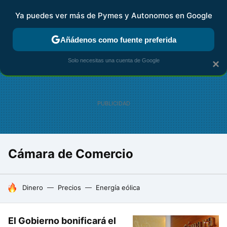
Ya puedes ver más de Pymes y Autonomos en Google
FISCALIDAD Y CONTABILIDAD
KIT DIGITAL
RENTA
AG
Añádenos como fuente preferida
Solo necesitas una cuenta de Google
×
Cámara de Comercio
HOY SE HABLA DE
Dinero
Precios
Energía eólica
El Gobierno bonificará el