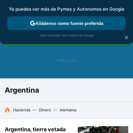
Ya puedes ver más de Pymes y Autonomos en Google
FISCALIDAD Y CONTABILIDAD
KIT DIGITAL
RENTA
AG
Añádenos como fuente preferida
Solo necesitas una cuenta de Google
×
Argentina
HOY SE HABLA DE
Hacienda
Dinero
Alemania
Argentina, tierra vetada