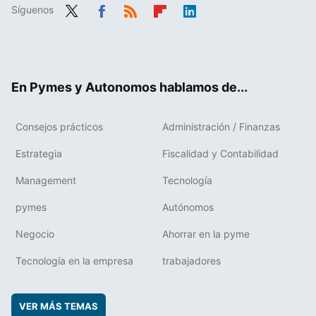
Síguenos
Twit
Fac
RSS
Flip
Link
ter
ebo
boa
edIn
ok
rd
En Pymes y Autonomos hablamos de...
Consejos prácticos
Administración / Finanzas
Estrategia
Fiscalidad y Contabilidad
Management
Tecnología
pymes
Autónomos
Negocio
Ahorrar en la pyme
Tecnología en la empresa
trabajadores
VER MÁS TEMAS