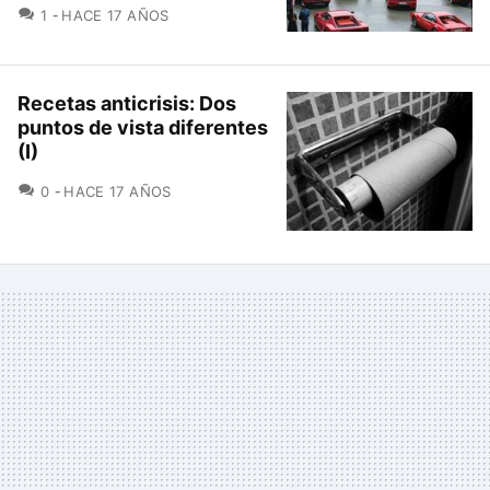
COMENTARIOS
1
HACE 17 AÑOS
Recetas anticrisis: Dos
puntos de vista diferentes
(I)
COMENTARIOS
0
HACE 17 AÑOS