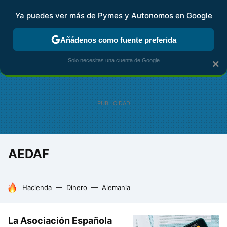
Ya puedes ver más de Pymes y Autonomos en Google
FISCALIDAD Y CONTABILIDAD
KIT DIGITAL
RENTA
AG
Añádenos como fuente preferida
Solo necesitas una cuenta de Google
×
AEDAF
HOY SE HABLA DE
Hacienda
Dinero
Alemania
La Asociación Española