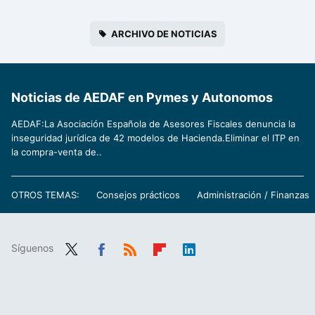
ARCHIVO DE NOTICIAS
Noticias de AEDAF en Pymes y Autonomos
AEDAF:La Asociación Española de Asesores Fiscales denuncia la
inseguridad jurídica de 42 modelos de Hacienda.Eliminar el ITP en
la compra-venta de..
OTROS TEMAS:
Consejos prácticos
Administración / Finanzas
Síguenos
Twit
Fac
RSS
Flip
Link
ter
ebo
boa
edIn
ok
rd