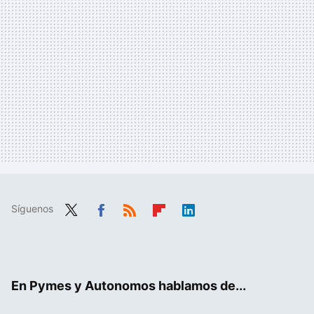
Síguenos
Twit
Fac
RSS
Flip
Link
ter
ebo
boa
edIn
ok
rd
En Pymes y Autonomos hablamos de...