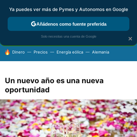
Ya puedes ver más de Pymes y Autonomos en Google
FISCALIDAD Y CONTABILIDAD
KIT DIGITAL
RENTA
AG
Añádenos como fuente preferida
Solo necesitas una cuenta de Google
×
HOY SE HABLA DE
Dinero
Precios
Energía eólica
Alemania
Un nuevo año es una nueva
oportunidad