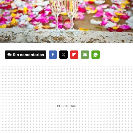
Sin comentarios
FACEBOOK
TWITTER
FLIPBOARD
E-
WHATSAPP
MAIL