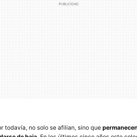
r todavía, no solo se afilian, sino que
permanece
darse de baja
. En los últimos cinco años este col