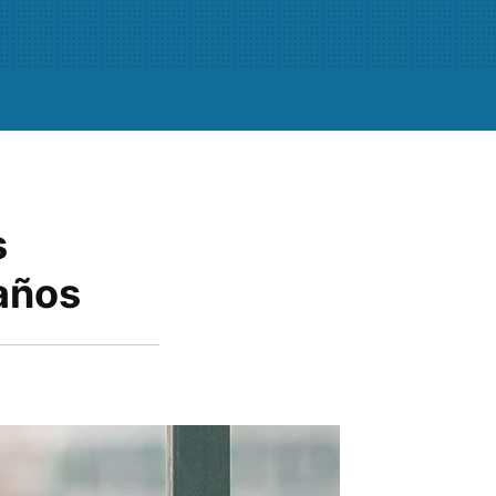
s
 años