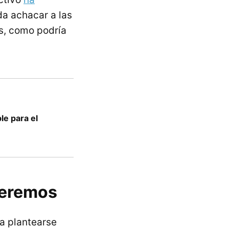
da achacar a las
os, como podría
le para el
ueremos
a plantearse