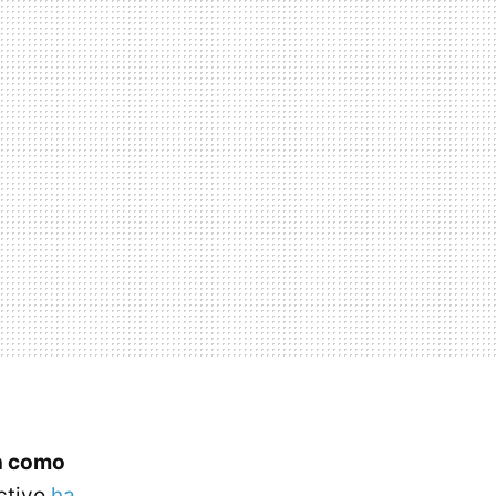
n como
ectivo
ha