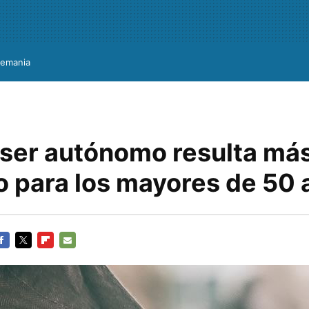
lemania
 ser autónomo resulta má
o para los mayores de 50
ACEBOOK
TWITTER
FLIPBOARD
E-
MAIL