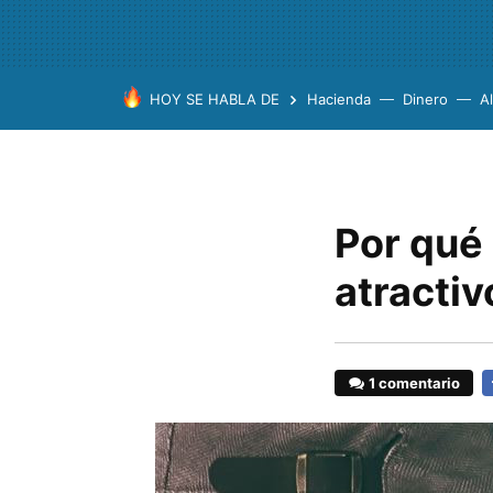
HOY SE HABLA DE
Hacienda
Dinero
A
Por qué
atractiv
1 comentario
F