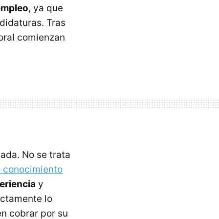
 empleo
, ya que
idaturas. Tras
boral comienzan
ada. No se trata
o conocimiento
eriencia
y
ectamente lo
n cobrar por su