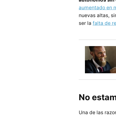
aumentado en m
nuevas altas, s
ser la
falta de r
No estam
Una de las razo