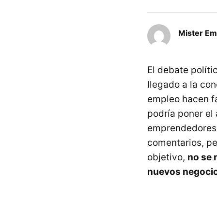
Mister E
El debate polít
llegado a la co
empleo hacen fa
podría poner el
emprendedores. 
comentarios, pe
objetivo,
no se 
nuevos negoci