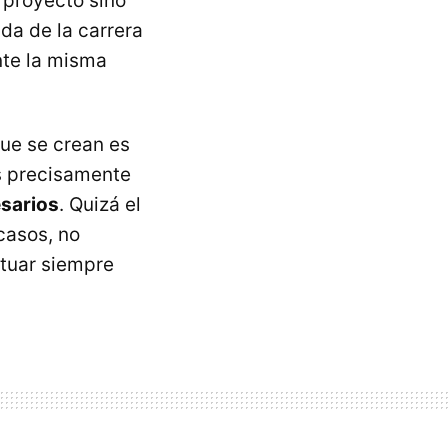
u proyecto sino
ida de la carrera
nte la misma
ue se crean es
s precisamente
esarios
. Quizá el
casos, no
ctuar siempre