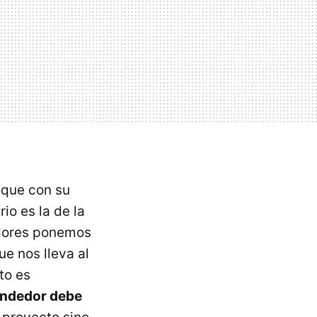
 que con su
io es la de la
dores ponemos
ue nos lleva al
to es
endedor debe