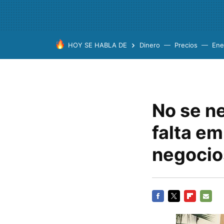
HOY SE HABLA DE
Dinero
Precios
Ene
No se n
falta em
negocio
FACEBOOK
TWITTER
FLIPBOARD
E-
MAIL