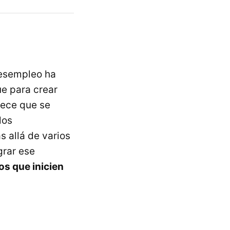
desempleo ha
ue para crear
rece que se
los
 allá de varios
grar ese
s que inicien