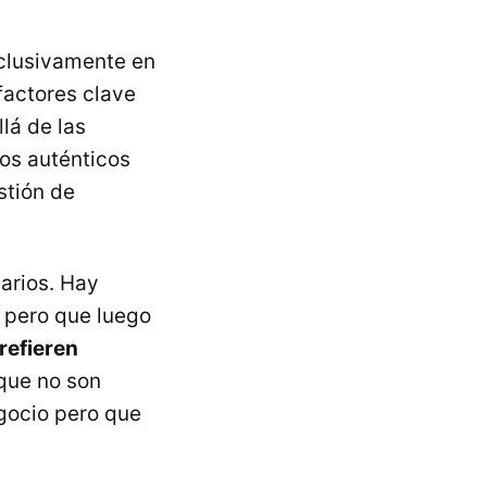
xclusivamente en
 factores clave
lá de las
los auténticos
stión de
arios. Hay
a pero que luego
refieren
que no son
gocio pero que