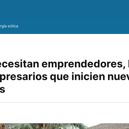
rgía eólica
ecesitan emprendedores,
presarios que inicien nue
s