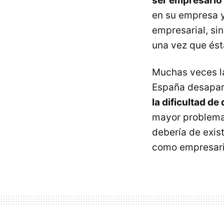
ser empresario
en su empresa y 
empresarial, si
una vez que és
Muchas veces la
España desapar
la dificultad d
mayor problema 
debería de exis
como empresari