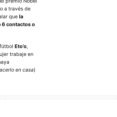
del premio Nobel
do a través de
alar que
la
 6 contactos o
fútbol
Eto’o
,
jer trabaje en
haya
acerlo en casa
)