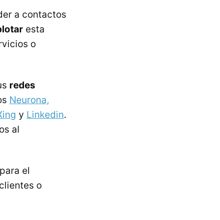
der a contactos
lotar
esta
rvicios o
sus
redes
os
Neurona,
Xing
y
Linkedin
.
os al
para el
clientes o