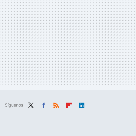
Síguenos
Twit
Fac
RSS
Flip
Link
ter
ebo
boa
edIn
ok
rd