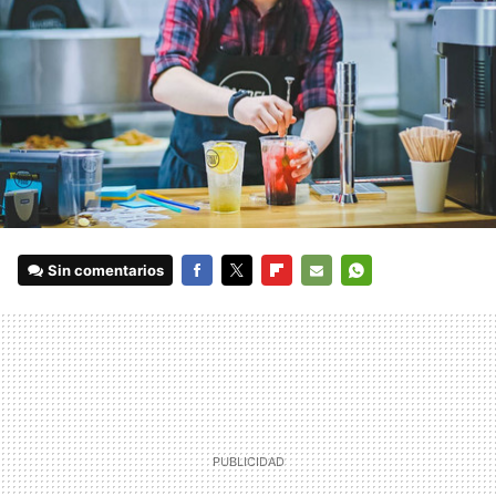
Sin comentarios
FACEBOOK
TWITTER
FLIPBOARD
E-
WHATSAPP
MAIL