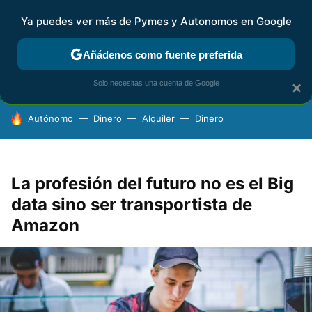
Ya puedes ver más de Pymes y Autonomos en Google
FISCALIDAD Y CONTABILIDAD
KIT DIGITAL
RENTA
AG
Añádenos como fuente preferida
Solo necesitas una cuenta de Google
×
HOY SE HABLA DE
Autónomo
Dinero
Alquiler
Dinero
La profesión del futuro no es el Big
data sino ser transportista de
Amazon